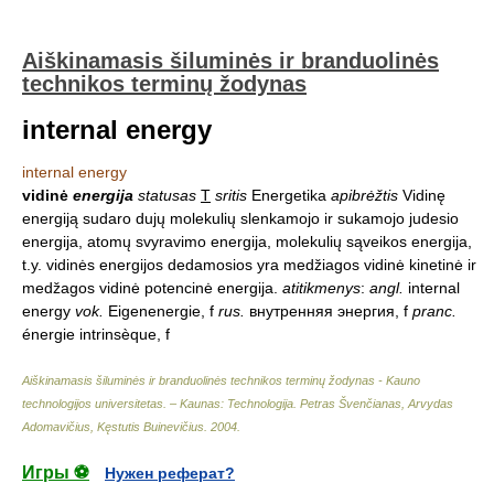
Aiškinamasis šiluminės ir branduolinės
technikos terminų žodynas
internal energy
internal energy
vidinė
energija
statusas
T
sritis
Energetika
apibrėžtis
Vidinę
energiją sudaro dujų molekulių slenkamojo ir sukamojo judesio
energija, atomų svyravimo energija, molekulių sąveikos energija,
t.y. vidinės energijos dedamosios yra medžiagos vidinė kinetinė ir
medžagos vidinė potencinė energija.
atitikmenys
:
angl.
internal
energy
vok.
Eigenenergie, f
rus.
внутренняя энергия, f
pranc.
énergie intrinsèque, f
Aiškinamasis šiluminės ir branduolinės technikos terminų žodynas - Kauno
technologijos universitetas. – Kaunas: Technologija
.
Petras Švenčianas, Arvydas
Adomavičius, Kęstutis Buinevičius
.
2004
.
Игры ⚽
Нужен реферат?