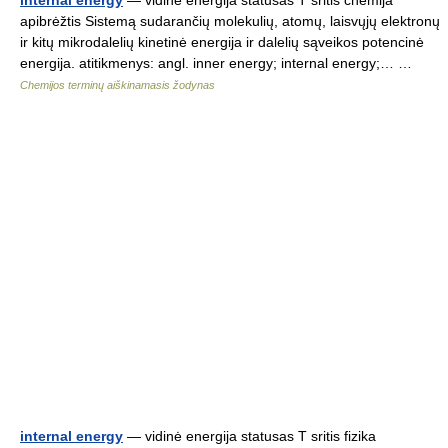
internal energy
— vidinė energija statusas T sritis chemija
apibrėžtis Sistemą sudarančių molekulių, atomų, laisvųjų elektronų
ir kitų mikrodalelių kinetinė energija ir dalelių sąveikos potencinė
energija. atitikmenys: angl. inner energy; internal energy;… …
Chemijos terminų aiškinamasis žodynas
internal energy
— vidinė energija statusas T sritis fizika