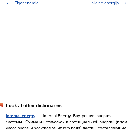
Eigenenergie
vidinė energija
Look at other dictionaries:
internal energy
— Internal Energy Внутренняя энергия
системы Сумма кинетической и потенциальной энергий (в том
числе энергии электромагнитного поля) частиц, составляющих