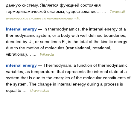
данную систему. Является функцией состояния
термодинамической системы, существование… …
Толковый
англо-русский словарь по нанотехнологии. - М.
Internal energy
— In thermodynamics, the internal energy of a
thermodynamic system, or a body with well defined boundaries,
denoted by U , or sometimes E , is the total of the kinetic energy
due to the motion of molecules (translational, rotational,
vibrational)… …
Wikipedia
internal energy
— Thermodynam. a function of thermodynamic
variables, as temperature, that represents the internal state of a
system that is due to the energies of the molecular constituents of
the system. The change in internal energy during a process is
equal to …
Universalium