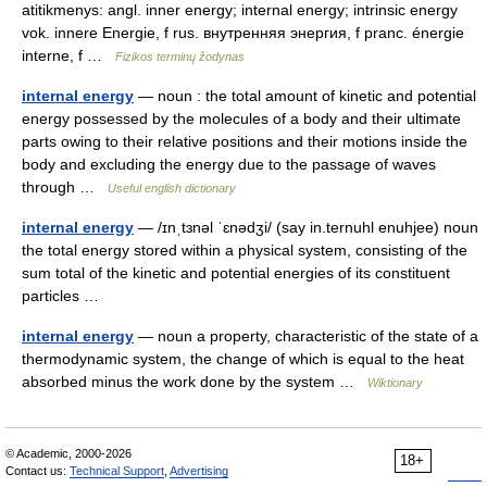
atitikmenys: angl. inner energy; internal energy; intrinsic energy
vok. innere Energie, f rus. внутренняя энергия, f pranc. énergie
interne, f …
Fizikos terminų žodynas
internal energy
— noun : the total amount of kinetic and potential
energy possessed by the molecules of a body and their ultimate
parts owing to their relative positions and their motions inside the
body and excluding the energy due to the passage of waves
through …
Useful english dictionary
internal energy
— /ɪnˌtɜnəl ˈɛnədʒi/ (say in.ternuhl enuhjee) noun
the total energy stored within a physical system, consisting of the
sum total of the kinetic and potential energies of its constituent
particles …
internal energy
— noun a property, characteristic of the state of a
thermodynamic system, the change of which is equal to the heat
absorbed minus the work done by the system …
Wiktionary
© Academic, 2000-2026
18+
Contact us:
Technical Support
,
Advertising